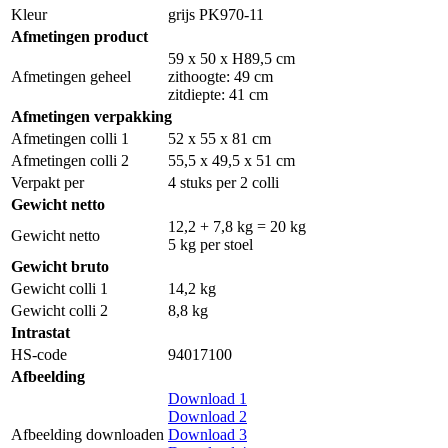
Kleur
grijs PK970-11
Afmetingen product
59 x 50 x H89,5 cm
Afmetingen geheel
zithoogte: 49 cm
zitdiepte: 41 cm
Afmetingen verpakking
Afmetingen colli 1
52 x 55 x 81 cm
Afmetingen colli 2
55,5 x 49,5 x 51 cm
Verpakt per
4 stuks per 2 colli
Gewicht netto
12,2 + 7,8 kg = 20 kg
Gewicht netto
5 kg per stoel
Gewicht bruto
Gewicht colli 1
14,2 kg
Gewicht colli 2
8,8 kg
Intrastat
HS-code
94017100
Afbeelding
Download 1
Download 2
Afbeelding downloaden
Download 3