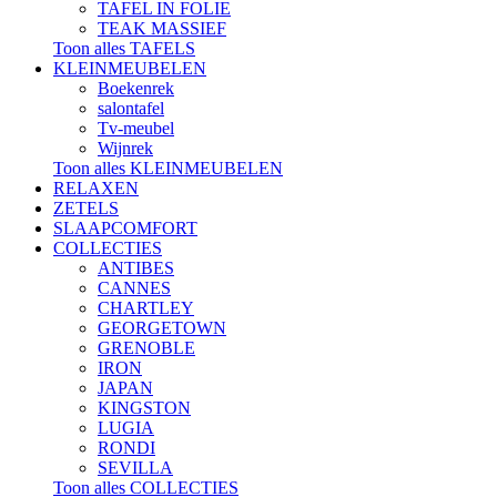
TAFEL IN FOLIE
TEAK MASSIEF
Toon alles TAFELS
KLEINMEUBELEN
Boekenrek
salontafel
Tv-meubel
Wijnrek
Toon alles KLEINMEUBELEN
RELAXEN
ZETELS
SLAAPCOMFORT
COLLECTIES
ANTIBES
CANNES
CHARTLEY
GEORGETOWN
GRENOBLE
IRON
JAPAN
KINGSTON
LUGIA
RONDI
SEVILLA
Toon alles COLLECTIES